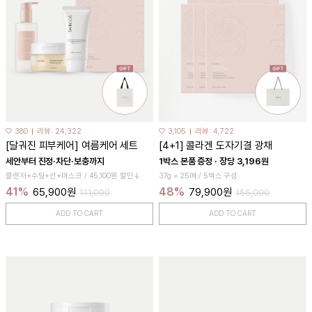
♡ 380
리뷰: 24,322
♡ 3,105
리뷰: 4,722
[달궈진 피부케어] 여름케어 세트
[4+1] 콜라겐 도자기결 광채
세안부터 진정·차단·보충까지
1박스 본품 증정 · 장당 3,196원
클렌저+수딩+선+마스크 / 45,100원 할인↓
37g × 25매 / 5박스 구성
41%
48%
65,900원
79,900원
111,000
155,000
ADD TO CART
ADD TO CART