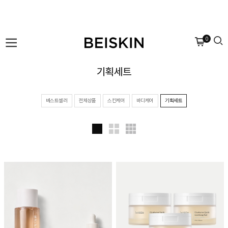
0
기획세트
베스트셀러
전체상품
스킨케어
바디케어
기획세트