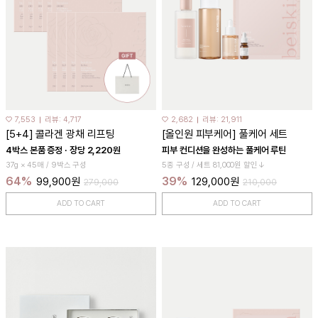
♡ 7,553
리뷰: 4,717
♡ 2,682
리뷰: 21,911
[5+4] 콜라겐 광채 리프팅
[올인원 피부케어] 풀케어 세트
4박스 본품 증정 · 장당 2,220원
피부 컨디션을 완성하는 풀케어 루틴
37g × 45매 / 9박스 구성
5종 구성 / 세트 81,000원 할인↓
64%
39%
99,900원
129,000원
279,000
210,000
ADD TO CART
ADD TO CART