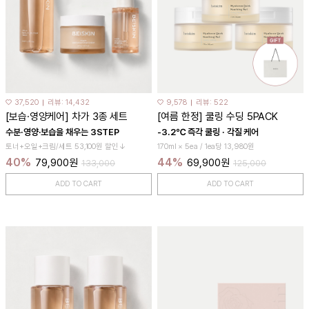
♡ 37,520
리뷰: 14,432
♡ 9,578
리뷰: 522
[보습·영양케어] 차가 3종 세트
[여름 한정] 쿨링 수딩 5PACK
수분·영양·보습을 채우는 3STEP
-3.2℃ 즉각 쿨링 · 각질 케어
토너+오일+크림/세트 53,100원 할인↓
170ml × 5ea / 1ea당 13,980원
40%
44%
79,900원
69,900원
133,000
125,000
ADD TO CART
ADD TO CART