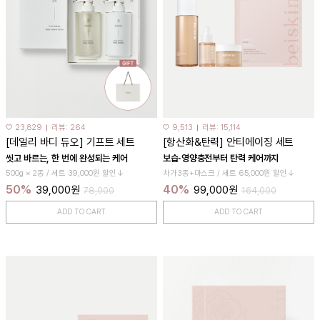
♡ 23,829
리뷰: 264
♡ 9,513
리뷰: 15,114
[데일리 바디 듀오] 기프트 세트
[항산화&탄력] 안티에이징 세트
씻고 바르는, 한 번에 완성되는 케어
보습·영양충전부터 탄력 케어까지
500g × 2종 / 세트 39,000원 할인↓
차가3종+마스크 / 세트 65,000원 할인↓
50%
40%
39,000원
99,000원
78,000
164,000
ADD TO CART
ADD TO CART