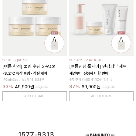
♡ 178
리뷰: 523
♡ 7,972
리뷰: 16,405
[여름 한정] 쿨링 수딩 3PACK
[여름진정 풀케어] 민감피부 세트
-3.2℃ 즉각 쿨링 · 각질 케어
세안부터 진정까지 한 번에
170ml×3ea / 1ea당 16,633원
4종 구성 / 세트 41,100원 할인↓
33%
37%
49,900원
69,900원
75,000
111,000
ADD TO CART
ADD TO CART
1577-9313
:::: BANK INFO ::::