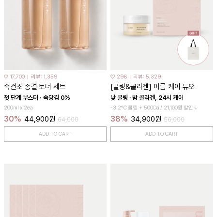
♡ 17,700
리뷰: 1,359
♡ 298
리뷰: 5,329
속건조 종결 토너 세트
[쿨링&콜라겐] 여름 케어 듀오
첫 단계 부스터 · 속당김 0%
낮 쿨링 · 밤 콜라겐, 24시 케어
200ml x 2ea
-3.2℃ 쿨링 + 500Da / 21,100원 할인↓
30%
38%
44,900원
34,900원
64,000
56,000
ADD TO CART
ADD TO CART