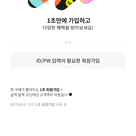
비밀번호
영문 대소문자/숫자/특수문자를 혼용하여 2종류 10~16자 또는 3종류
8~16자 입력
비밀번호확인
이메일
ID/PW 입력이 필요한 회원가입
생년월일
생년
월
일
휴대폰번호
첫 구매가 빨라지는
1초 회원가입
⚡️
살까 말까 고민하던 고객까지 막힘없이
BEISKIN도 이미
1초 회원가입
사용 중
만 14세 이상입니다. (필수)
* 회원가입에 필요한 최소한의 정보만 입력 받음으로써 개인정보 수집을 최소화하고 편리한 회
원가입을 제공합니다.