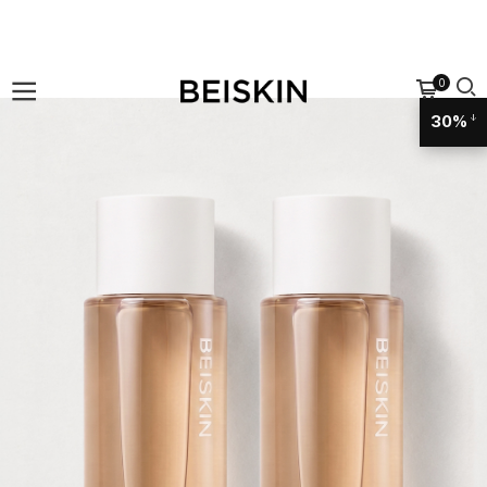
0
30%